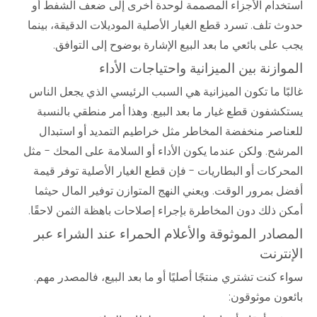
استخدام الأجزاء المصممة لوحدة أخرى إلى ضعف الشفط أو
حدوث تلف. تسرد قطع الغيار الأصلية الموديلات الدقيقة، بينما
يجب على بائعي ما بعد البيع الإشارة بوضوح إلى التوافق.
الموازنة بين الميزانية واحتياجات الأداء
غالبًا ما تكون الميزانية هي السبب الرئيسي الذي يجعل الناس
يستكشفون قطع غيار ما بعد البيع. وهذا أمر منطقي بالنسبة
للعناصر منخفضة المخاطر مثل خراطيم التمديد أو استبدال
المرشح. ولكن عندما يكون الأداء أو السلامة على المحك - مثل
المحركات أو البطاريات - فإن قطع الغيار الأصلية توفر قيمة
أفضل بمرور الوقت. ويعني النهج المتوازن توفير المال حيثما
أمكن ذلك دون المخاطرة بإجراء إصلاحات باهظة الثمن لاحقًا.
المصادر الموثوقة والأعلام الحمراء عند الشراء عبر
الإنترنت
سواء كنت تشتري منتجًا أصليًا أو ما بعد البيع، فالمصدر مهم.
بائعون موثوقون: