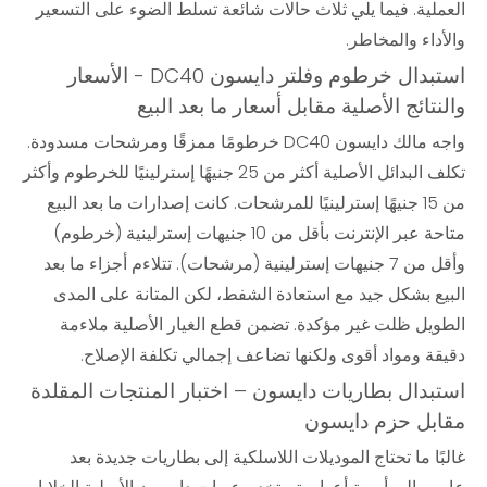
العملية. فيما يلي ثلاث حالات شائعة تسلط الضوء على التسعير
والأداء والمخاطر.
استبدال خرطوم وفلتر دايسون DC40 - الأسعار
والنتائج الأصلية مقابل أسعار ما بعد البيع
واجه مالك دايسون DC40 خرطومًا ممزقًا ومرشحات مسدودة.
تكلف البدائل الأصلية أكثر من 25 جنيهًا إسترلينيًا للخرطوم وأكثر
من 15 جنيهًا إسترلينيًا للمرشحات. كانت إصدارات ما بعد البيع
متاحة عبر الإنترنت بأقل من 10 جنيهات إسترلينية (خرطوم)
وأقل من 7 جنيهات إسترلينية (مرشحات). تتلاءم أجزاء ما بعد
البيع بشكل جيد مع استعادة الشفط، لكن المتانة على المدى
الطويل ظلت غير مؤكدة. تضمن قطع الغيار الأصلية ملاءمة
دقيقة ومواد أقوى ولكنها تضاعف إجمالي تكلفة الإصلاح.
استبدال بطاريات دايسون – اختبار المنتجات المقلدة
مقابل حزم دايسون
غالبًا ما تحتاج الموديلات اللاسلكية إلى بطاريات جديدة بعد