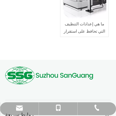
ما هي إعدادات التنظيف
التي تحافظ على استقرار
سلك الموليبدينوم EDM؟
sale@ssgedm.com
+86-512-68251373
+86- 13511605726
روابط سريعة