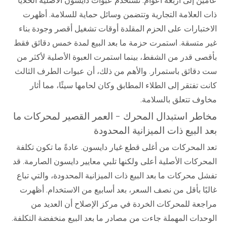
عامين إلى أربعة أعوام. تستخدم عبوات دايسون الأصلية الخلايا
ذات العلامة التجارية وتتضمن وسائل حماية للسلامة. أظهرت
الاختبارات على الحزم المقلدة أوقات تشغيل أقصر وجودة بناء
غير متسقة. استمرت حزمة ما بعد البيع لمدة خمس دقائق فقط
بأقصى قدر من الشفط، بينما استمرت العبوة الأصلية لأكثر من
ست دقائق باستمرار. والأهم من ذلك، أن عبوات الطرف الثالث
كانت تفتقر إلى الطلاء المطابق وكان لحامها سيئًا، مما أثار
مخاوف تتعلق بالسلامة.
مخاطر استبدال المحرك - العمر القصير لمحركات ما
بعد البيع ذات الميزانية المحدودة
تعد المحركات من أغلى قطع غيار دايسون. عادةً ما تكون تكلفة
المحركات الأصلية أعلى ولكنها تلبي معايير دايسون الصارمة. قد
تفشل محركات ما بعد البيع ذات الميزانية المحدودة، والتي تباع
غالبًا بأقل من نصف السعر، بعد أسابيع من الاستخدام. أظهرت
مراجعة للمحركات الخردة في مركز الإصلاح أن العديد من
الوحدات المهملة جاءت من مصادر ما بعد البيع منخفضة التكلفة.