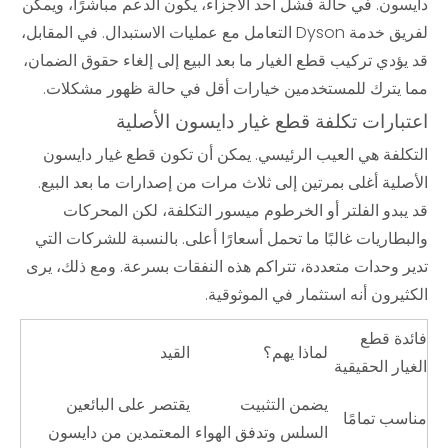
دايسون. في حالة فشل أحد الأجزاء، يكون الدعم مباشرًا، ويمكن
لفريق خدمة Dyson التعامل مع عمليات الاستبدال. في المقابل،
قد يؤدي تركيب قطع الغيار ما بعد البيع إلى إلغاء حقوق الضمان،
مما يترك للمستخدمين خيارات أقل في حالة ظهور مشكلات.
اعتبارات تكلفة قطع غيار دايسون الأصلية
التكلفة هي العيب الرئيسي. يمكن أن تكون قطع غيار دايسون
الأصلية أغلى بمرتين إلى ثلاث مرات من إصدارات ما بعد البيع.
قد يبدو الفلتر أو الخرطوم ميسور التكلفة، لكن المحركات
والبطاريات غالبًا ما تحمل أسعارًا أعلى. بالنسبة للشركات التي
تدير وحدات متعددة، تتراكم هذه النفقات بسرعة. ومع ذلك، يرى
الكثيرون أنه استثمار في الموثوقية.
فائدة قطع
لماذا يهم؟
القيد
الغيار الحقيقية
يضمن التثبيت
يقتصر على البائعين
مناسب تمامًا
السلس وتدفق الهواء
المعتمدين من دايسون