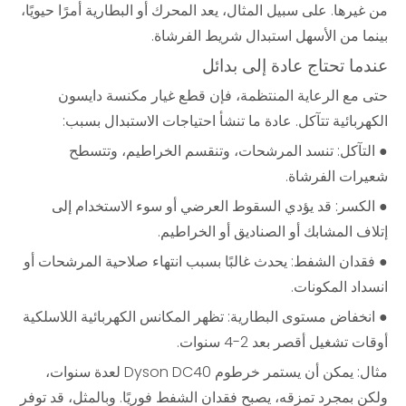
من غيرها. على سبيل المثال، يعد المحرك أو البطارية أمرًا حيويًا،
بينما من الأسهل استبدال شريط الفرشاة.
عندما تحتاج عادة إلى بدائل
حتى مع الرعاية المنتظمة، فإن قطع غيار مكنسة دايسون
الكهربائية تتآكل. عادة ما تنشأ احتياجات الاستبدال بسبب:
● التآكل: تنسد المرشحات، وتنقسم الخراطيم، وتتسطح
شعيرات الفرشاة.
● الكسر: قد يؤدي السقوط العرضي أو سوء الاستخدام إلى
إتلاف المشابك أو الصناديق أو الخراطيم.
● فقدان الشفط: يحدث غالبًا بسبب انتهاء صلاحية المرشحات أو
انسداد المكونات.
● انخفاض مستوى البطارية: تظهر المكانس الكهربائية اللاسلكية
أوقات تشغيل أقصر بعد 2-4 سنوات.
مثال: يمكن أن يستمر خرطوم Dyson DC40 لعدة سنوات،
ولكن بمجرد تمزقه، يصبح فقدان الشفط فوريًا. وبالمثل، قد توفر