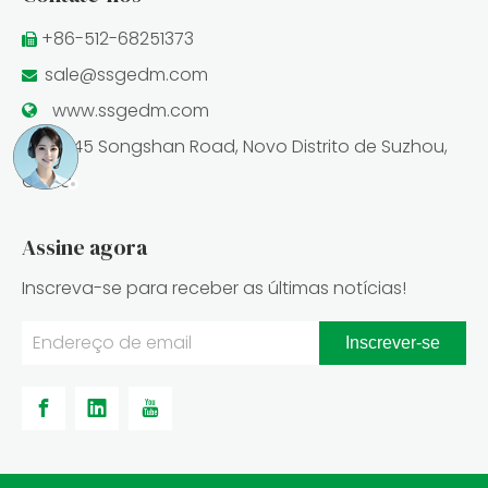
+86-512-68251373

sale@ssgedm.com

www.ssgedm.com

No.145 Songshan Road, Novo Distrito de Suzhou,

China
Assine agora
Quais recursos são importantes em uma máquina Edm de afundamento e matriz CNC
Inscreva-se para receber as últimas notícias!
Inscrever-se