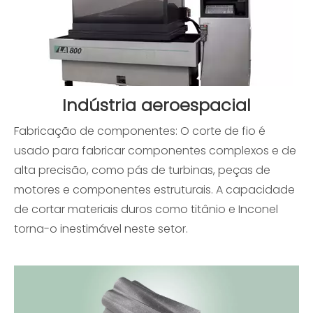
Indústria aeroespacial
Fabricação de componentes: O corte de fio é
usado para fabricar componentes complexos e de
Por que o EDM com fio de latão é bom para corte de moldes e peças de metal?
alta precisão, como pás de turbinas, peças de
motores e componentes estruturais. A capacidade
de cortar materiais duros como titânio e Inconel
torna-o inestimável neste setor.