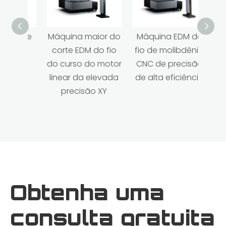
M de
Máquina maior do
Máquina EDM de
Máq
rvo
corte EDM do fio
fio de molibdênio
fio 
Y
do curso do motor
CNC de precisão
CNC 
linear da elevada
de alta eficiência
de al
precisão XY
Como evitar a quebra do fio de latão EDM em peças altas?
Obtenha uma
consulta gratuita